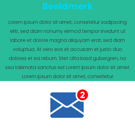
Beeldmerk
Lorem ipsum dolor sit amet, consetetur sadipscing
elitr, sed diam nonumy eirmod tempor invidunt ut
labore et dolore magna aliquyam erat, sed diam
voluptua. At vero eos et accusam et justo duo
dolores et ea rebum. Stet clita kasd gubergren, no
sea takimata sanctus est Lorem ipsum dolor sit amet.
Lorem ipsum dolor sit amet, consetetur