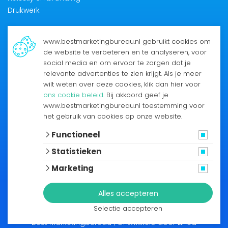
Drukwerk
www.bestmarketingbureau.nl gebruikt cookies om
de website te verbeteren en te analyseren, voor
social media en om ervoor te zorgen dat je
relevante advertenties te zien krijgt. Als je meer
wilt weten over deze cookies, klik dan hier voor
Best Marketingbureau B.V.
ons cookie beleid
. Bij akkoord geef je
Pletterij 1F
www.bestmarketingbureau.nl toestemming voor
2211 JT Noordwijkerhout
het gebruik van cookies op onze website.
0252 50 87 00
Functioneel
Statistieken
Marketing
© Best Marketingbureau B.V. | Op alle rechten
Alles accepteren
voorbehouden 2026 |
Privacyverklaring
| Webdesign door
Selectie accepteren
Best Marketingbureau | Ontwikkeld door
Lined