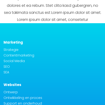
dolores et ea rebum. Stet clita kasd gubergren, no
sea takimata sanctus est Lorem ipsum dolor sit amet.
Lorem ipsum dolor sit amet, consetetur
Marketing
Strategie
Contentmarketing
Social Media
SEO
SEA
Websites
Ontwerp
Ontwikkeling en proces
Support en onderhoud